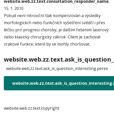
website.web.zz.text.consultation_responder_name
,
15. 1. 2010
Pokud není nitrooční tlak kompenzován a výsledky
morfologickch nebo funkčních vyšetření svědčí i přes
léčbu pro progresi choroby, je dalším řešením laserový
nebo klasický chirurgický zákrok. Cílem je zachovat
zrakové funkce, které by se mohly zhoršovat.
website.web.zz.text.ask_is_question_
website.web.zz.text.ask_is_question_interesting.perex
website.web.zz.text.ask_is_question_interesting
website.web.zz.text.copyright