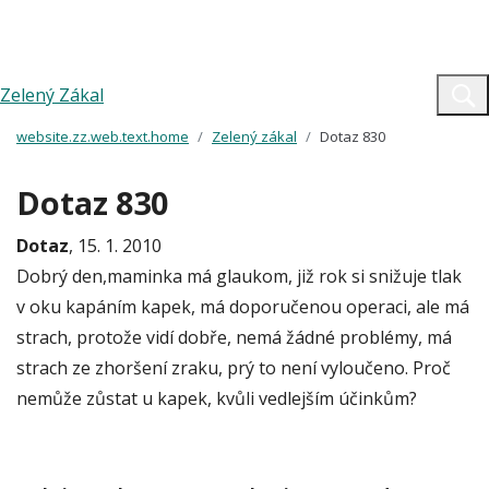
Zelený Zákal
website.zz.web.text.home
Zelený zákal
Dotaz 830
Dotaz 830
Dotaz
, 15. 1. 2010
Dobrý den,maminka má glaukom, již rok si snižuje tlak
v oku kapáním kapek, má doporučenou operaci, ale má
strach, protože vidí dobře, nemá žádné problémy, má
strach ze zhoršení zraku, prý to není vyloučeno. Proč
nemůže zůstat u kapek, kvůli vedlejším účinkům?