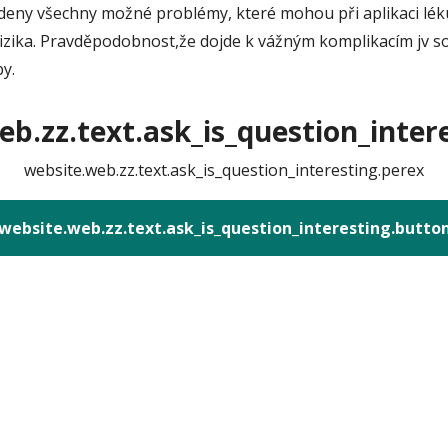
deny všechny možné problémy, které mohou při aplikaci léku
izika. Pravděpodobnost,že dojde k vážným komplikacím jv sou
y.
b.zz.text.ask_is_question_intere
website.web.zz.text.ask_is_question_interesting.perex
website.web.zz.text.ask_is_question_interesting.butto