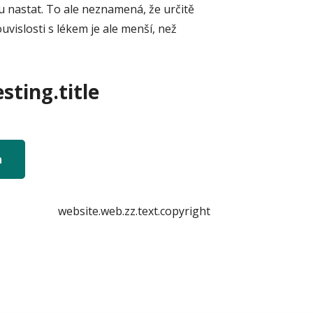
 nastat. To ale neznamená, že určitě
vislosti s lékem je ale menší, než
sting.title
n
website.web.zz.text.copyright