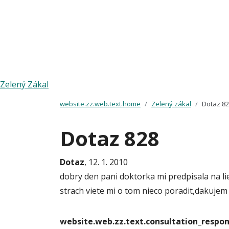
Zelený Zákal
website.zz.web.text.home
Zelený zákal
Dotaz 8
Dotaz 828
Dotaz
, 12. 1. 2010
dobry den pani doktorka mi predpisala na li
strach viete mi o tom nieco poradit,dakujem
website.web.zz.text.consultation_resp