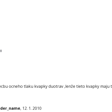
28
ecbu ocneho tlaku kvapky duotrav ,lenže tieto kvapky maju 
onder_name
, 12. 1. 2010