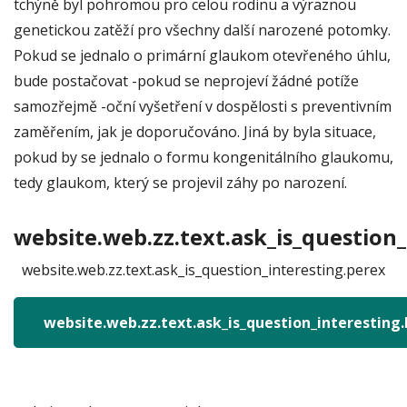
tchýně byl pohromou pro celou rodinu a výraznou
genetickou zatěží pro všechny další narozené potomky.
Pokud se jednalo o primární glaukom otevřeného úhlu,
bude postačovat -pokud se neprojeví žádné potíže
samozřejmě -oční vyšetření v dospělosti s preventivním
zaměřením, jak je doporučováno. Jiná by byla situace,
pokud by se jednalo o formu kongenitálního glaukomu,
tedy glaukom, který se projevil záhy po narození.
website.web.zz.text.ask_is_question_
website.web.zz.text.ask_is_question_interesting.perex
website.web.zz.text.ask_is_question_interesting