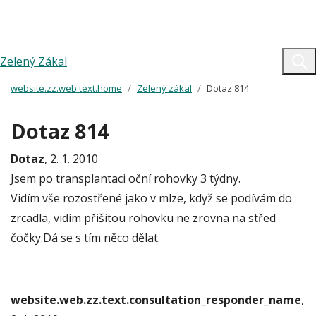
Zelený Zákal
website.zz.web.text.home
Zelený zákal
Dotaz 814
Dotaz 814
Dotaz
, 2. 1. 2010
Jsem po transplantaci oční rohovky 3 týdny.
Vidím vše rozostřené jako v mlze, když se podívám do
zrcadla, vidím přišitou rohovku ne zrovna na střed
čočky.Dá se s tím něco dělat.
website.web.zz.text.consultation_responder_name
,