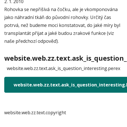
2. 1. 2010
Rohovka se nepřišívá na čočku, ale je vkomponována
jako náhradní tkáň do původní rohovky. Určitý čas
potrvá, než budeme moci konstatovat, do jaké míry byl
transplantát přijat a jaké budou zrakové funkce (viz
naše předchozí odpověď).
website.web.zz.text.ask_is_question_
website.web.zz.text.ask_is_question_interesting.perex
website.web.zz.text.ask_is_question_interesting
website.web.zz.text.copyright