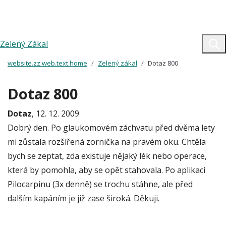
Zelený Zákal
website.zz.web.text.home
Zelený zákal
Dotaz 800
Dotaz 800
Dotaz
, 12. 12. 2009
Dobrý den. Po glaukomovém záchvatu před dvěma lety
mi zůstala rozšířená zornička na pravém oku. Chtěla
bych se zeptat, zda existuje nějaký lék nebo operace,
která by pomohla, aby se opět stahovala. Po aplikaci
Pilocarpinu (3x denně) se trochu stáhne, ale před
dalším kapáním je již zase široká. Děkuji.