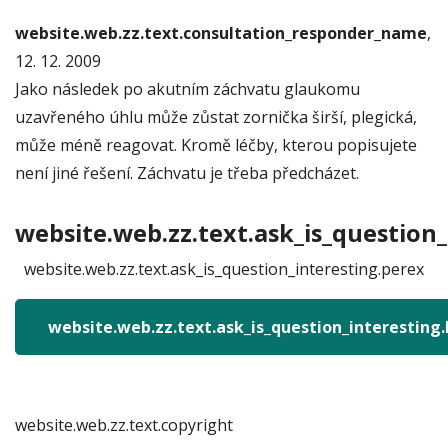
website.web.zz.text.consultation_responder_name
,
12. 12. 2009
Jako následek po akutním záchvatu glaukomu
uzavřeného úhlu může zůstat zornička širší, plegická,
může méně reagovat. Kromě léčby, kterou popisujete
není jiné řešení. Záchvatu je třeba předcházet.
website.web.zz.text.ask_is_question_
website.web.zz.text.ask_is_question_interesting.perex
website.web.zz.text.ask_is_question_interesting
website.web.zz.text.copyright