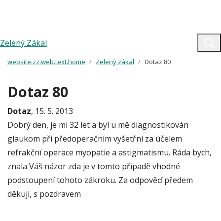
Zelený Zákal
website.zz.web.text.home
Zelený zákal
Dotaz 80
Dotaz 80
Dotaz
, 15. 5. 2013
Dobrý den, je mi 32 let a byl u mě diagnostikován
glaukom při předoperačním vyšetřní za účelem
refrakční operace myopatie a astigmatismu. Ráda bych,
znala Váš názor zda je v tomto případě vhodné
podstoupení tohoto zákroku. Za odpověď předem
děkuji, s pozdravem