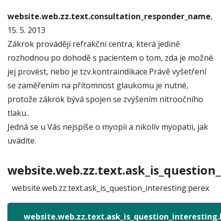
website.web.zz.text.consultation_responder_name
,
15. 5. 2013
Zákrok provádějí refrakční centra, která jedině
rozhodnou po dohodě s pacientem o tom, zda je možné
jej provést, nebo je tzv.kontraindikace.Právě vyšetření
se zaměřením na přítomnost glaukomu je nutné,
protože zákrok bývá spojen se zvýšením nitroočního
tlaku..
Jedná se u Vás nejspíše o myopii a nikoliv myopatii, jak
uvádíte.
website.web.zz.text.ask_is_question_
website.web.zz.text.ask_is_question_interesting.perex
website.web.zz.text.ask_is_question_interesting