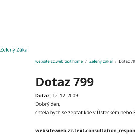
Zelený Zákal
website.zz.web.text.home
Zelený zákal
Dotaz 7
Dotaz 799
Dotaz
, 12. 12. 2009
Dobrý den,
chtěla bych se zeptat kde v Ústeckém nebo Pr
website.web.zz.text.consultation_resp