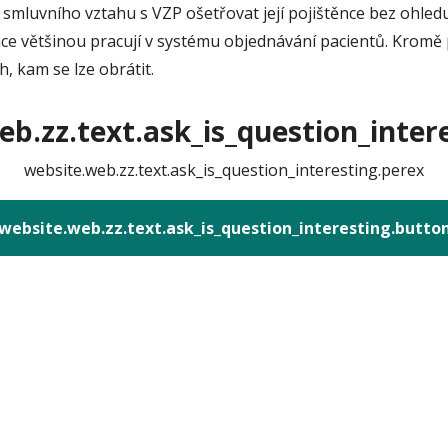
smluvního vztahu s VZP ošetřovat její pojištěnce bez ohledu n
e většinou pracují v systému objednávání pacientů. Kromě 
h, kam se lze obrátit.
b.zz.text.ask_is_question_intere
website.web.zz.text.ask_is_question_interesting.perex
website.web.zz.text.ask_is_question_interesting.butto