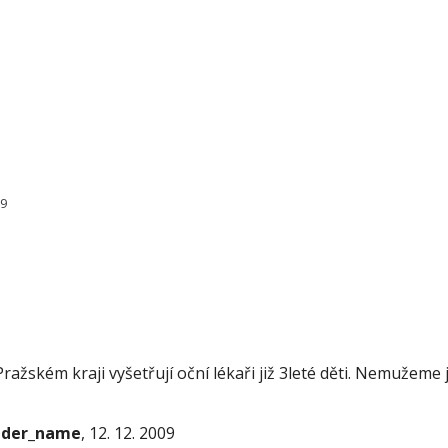
99
ažském kraji vyšetřují oční lékaři již 3leté děti. Nemužeme j
onder_name
, 12. 12. 2009