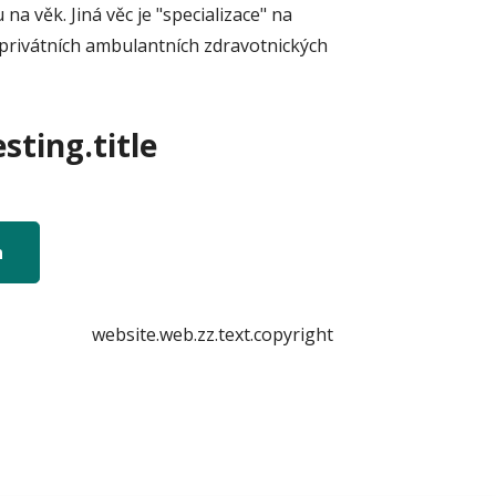
a věk. Jiná věc je "specializace" na
privátních ambulantních zdravotnických
sting.title
n
website.web.zz.text.copyright