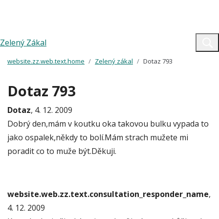
Zelený Zákal
website.zz.web.text.home
Zelený zákal
Dotaz 793
Dotaz 793
Dotaz
, 4. 12. 2009
Dobrý den,mám v koutku oka takovou bulku vypada to
jako ospalek,někdy to bolí.Mám strach mužete mi
poradit co to muže být.Děkuji.
website.web.zz.text.consultation_responder_name
,
4. 12. 2009