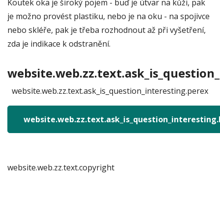
Koutek oka je široký pojem - buď je útvar na kůži, pak
je možno provést plastiku, nebo je na oku - na spojivce
nebo skléře, pak je třeba rozhodnout až při vyšetření,
zda je indikace k odstranění.
website.web.zz.text.ask_is_question_
website.web.zz.text.ask_is_question_interesting.perex
website.web.zz.text.ask_is_question_interesting
website.web.zz.text.copyright