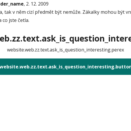
onder_name
, 2. 12. 2009
, tak v něm cizí předmět být nemůže. Zákalky mohou být vní
 co jste četla.
b.zz.text.ask_is_question_intere
website.web.zz.text.ask_is_question_interesting.perex
website.web.zz.text.ask_is_question_interesting.butto