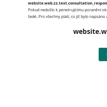
website.web.zz.text.consultation_resp
Pokud nedošlo k penetrujícímu poranění oka
šedé...Pro všechny platí, co již bylo napsáno a
website.we