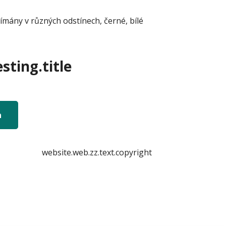
mány v různých odstínech, černé, bílé
sting.title
n
website.web.zz.text.copyright