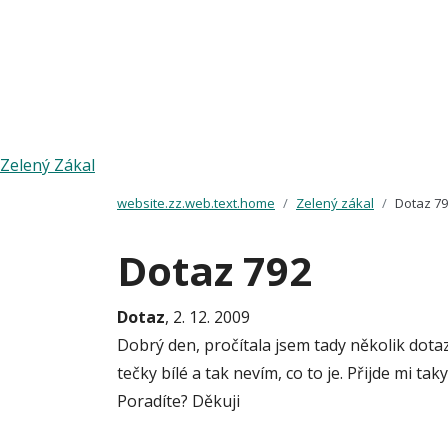
Zelený Zákal
website.zz.web.text.home
Zelený zákal
Dotaz 7
Dotaz 792
Dotaz
, 2. 12. 2009
Dobrý den, pročítala jsem tady několik dotaz
tečky bílé a tak nevím, co to je. Přijde mi t
Poradíte? Děkuji