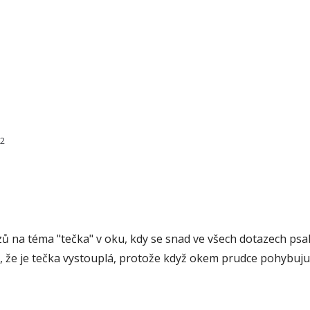
92
ů na téma "tečka" v oku, kdy se snad ve všech dotazech psal
aky, že je tečka vystouplá, protože když okem prudce pohybuju,