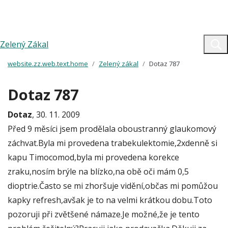
Zelený Zákal
website.zz.web.text.home
Zelený zákal
Dotaz 787
Dotaz 787
Dotaz
, 30. 11. 2009
Před 9 měsíci jsem prodělala oboustranný glaukomový
záchvat.Byla mi provedena trabekulektomie,2xdenně si
kapu Timocomod,byla mi provedena korekce
zraku,nosím brýle na blízko,na obě oči mám 0,5
dioptrie.Často se mi zhoršuje vidění,občas mi pomůžou
kapky refresh,avšak je to na velmi krátkou dobu.Toto
pozoruji při zvětšené námaze.Je možné,že je tento