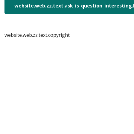
website.web.zz.text.ask_is_question_interesting
website.web.zz.text.copyright