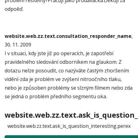
problém řešitelný?Pracuji jako prodavačka.Děkuji za
odpoěď.
website.web.zz.text.consultation_responder_name
,
30. 11. 2009
I v situaci, kdy jste již po operacích, je zapotřebí
pravidelného sledování odborníkem na glaukom. Z
dotazu nelze posoudit, co nazýváte častým zhoršením
vidění-zda je problém ve zvýšení nitroočního tlaku,
nebo je způsoben problémy se slzným filmem nebo zda
se jedná o problém předního segmentu oka.
website.web.zz.text.ask_is_question_
website.web.zz.text.ask_is_question_interesting.perex