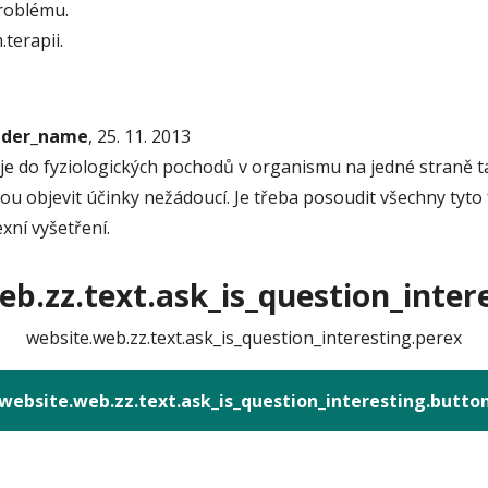
roblému.
terapii.
onder_name
, 25. 11. 2013
uje do fyziologických pochodů v organismu na jedné straně tak
u objevit účinky nežádoucí. Je třeba posoudit všechny tyto f
xní vyšetření.
b.zz.text.ask_is_question_intere
website.web.zz.text.ask_is_question_interesting.perex
website.web.zz.text.ask_is_question_interesting.butto