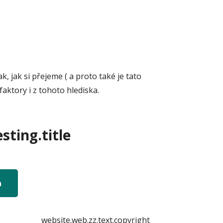
, jak si přejeme ( a proto také je tato
aktory i z tohoto hlediska.
sting.title
n
website.web.zz.text.copyright