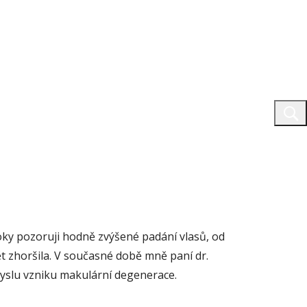
oky pozoruji hodně zvýšené padání vlasů, od
ět zhoršila. V současné době mně paní dr.
myslu vzniku makulární degenerace.