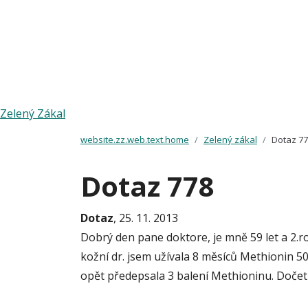
Zelený Zákal
website.zz.web.text.home
Zelený zákal
Dotaz 7
Dotaz 778
Dotaz
, 25. 11. 2013
Dobrý den pane doktore, je mně 59 let a 2.r
kožní dr. jsem užívala 8 měsíců Methionin 50
opět předepsala 3 balení Methioninu. Dočetl