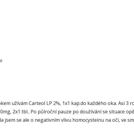
78
okem užívám Carteol LP 2%, 1x1 kap.do každého oka. Asi 3 r
0mg, 2x1 tbl.. Po půlroční pauze po doužívání se situace op
a jsem se ale o negativním vlivu homocysteinu na oči, ve s