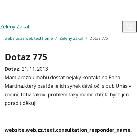
Zelený Zákal
website.zz.web.text.home
Zelený zákal
Dotaz 775
Dotaz 775
Dotaz
, 21. 11. 2013
Mám prozbu mohu dostat nějaký kontakt na Pana
Martina,který psal že jejich synek dává oči sloub.Unás v
rodině totiž takoví problém taky máme,chtěla bych jen
poradit děkuji
website.web.zz.text.consultation_responder_name
,