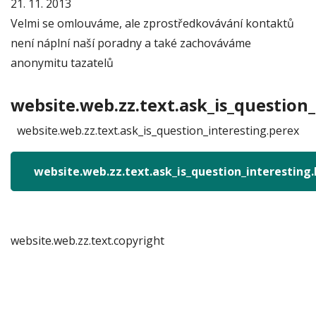
21. 11. 2013
Velmi se omlouváme, ale zprostředkovávání kontaktů
není náplní naší poradny a také zachováváme
anonymitu tazatelů
website.web.zz.text.ask_is_question_
website.web.zz.text.ask_is_question_interesting.perex
website.web.zz.text.ask_is_question_interesting
website.web.zz.text.copyright