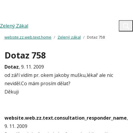
Zelený Zákal
website.zz.web.text.home
Zelený zákal
Dotaz 758
Dotaz 758
Dotaz
, 9. 11. 2009
od září vidím pr. okem jakoby mušku,lékař ale nic
neviděl.Co mám prosím dělat?
Děkuji
website.web.zz.text.consultation_responder_name
,
9. 11. 2009