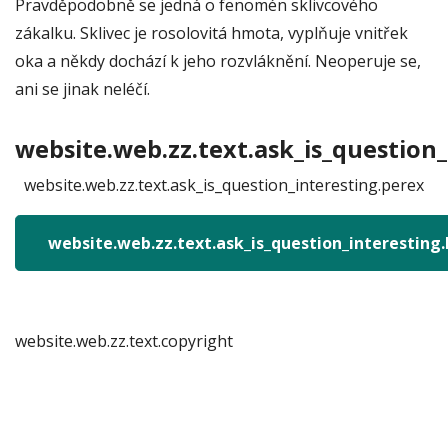
Pravděpodobně se jedná o fenomén sklivcového
zákalku. Sklivec je rosolovitá hmota, vyplňuje vnitřek
oka a někdy dochází k jeho rozvláknění. Neoperuje se,
ani se jinak neléčí.
website.web.zz.text.ask_is_question_
website.web.zz.text.ask_is_question_interesting.perex
website.web.zz.text.ask_is_question_interesting
website.web.zz.text.copyright