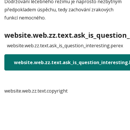
Dodržování léčebného režimu je naprosto nezbytným
předpokladem úspěchu, tedy zachování zrakových
funkcí nemocného.
website.web.zz.text.ask_is_question_
website.web.zz.text.ask_is_question_interesting.perex
website.web.zz.text.ask_is_question_interesting
website.web.zz.text.copyright