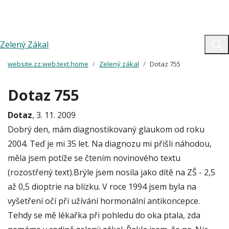
Zelený Zákal
website.zz.web.text.home
Zelený zákal
Dotaz 755
Dotaz 755
Dotaz
, 3. 11. 2009
Dobrý den, mám diagnostikovaný glaukom od roku
2004. Teď je mi 35 let. Na diagnozu mi přišli náhodou,
měla jsem potíže se čtením novinového textu
(rozostřený text).Brýle jsem nosila jako dítě na ZŠ - 2,5
až 0,5 dioptrie na blízku. V roce 1994 jsem byla na
vyšetření očí při užívání hormonální antikoncepce.
Tehdy se mě lékařka při pohledu do oka ptala, zda