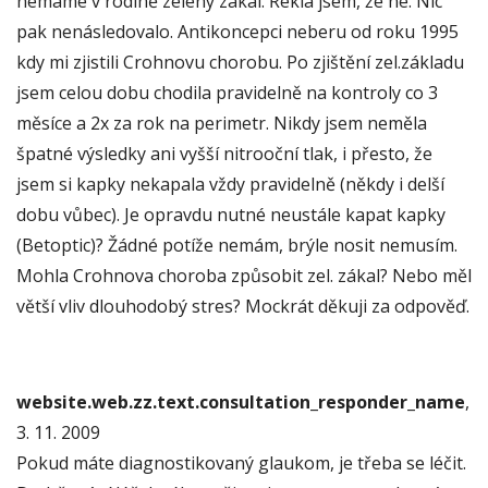
nemáme v rodině zelený zákal. Řekla jsem, že ne. Nic
pak nenásledovalo. Antikoncepci neberu od roku 1995
kdy mi zjistili Crohnovu chorobu. Po zjištění zel.základu
jsem celou dobu chodila pravidelně na kontroly co 3
měsíce a 2x za rok na perimetr. Nikdy jsem neměla
špatné výsledky ani vyšší nitrooční tlak, i přesto, že
jsem si kapky nekapala vždy pravidelně (někdy i delší
dobu vůbec). Je opravdu nutné neustále kapat kapky
(Betoptic)? Žádné potíže nemám, brýle nosit nemusím.
Mohla Crohnova choroba způsobit zel. zákal? Nebo měl
větší vliv dlouhodobý stres? Mockrát děkuji za odpověď.
website.web.zz.text.consultation_responder_name
,
3. 11. 2009
Pokud máte diagnostikovaný glaukom, je třeba se léčit.