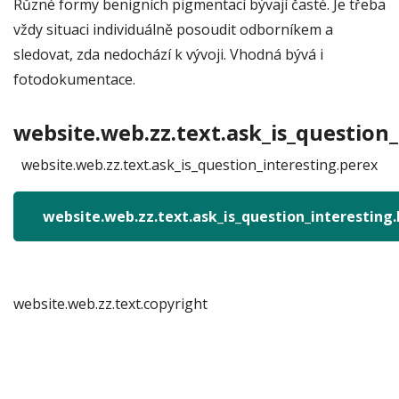
Různé formy benigních pigmentací bývají časté. Je třeba
vždy situaci individuálně posoudit odborníkem a
sledovat, zda nedochází k vývoji. Vhodná bývá i
fotodokumentace.
website.web.zz.text.ask_is_question_
website.web.zz.text.ask_is_question_interesting.perex
website.web.zz.text.ask_is_question_interesting
website.web.zz.text.copyright