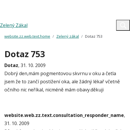
Zelený Zákal
website.zz.web.text.home
Zelený zákal
Dotaz 753
Dotaz 753
Dotaz
, 31. 10. 2009
Dobrý den,mám pogmentovou skvrnu v oku a četla
jsem že to zančí postižení oka, ale žádný lékař včetně
očního nic neříkal, nicméně mám obavy.děkuji
website.web.zz.text.consultation_responder_name
,
31. 10. 2009