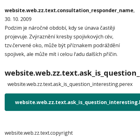
website.web.zz.text.consultation_responder_name
,
30. 10. 2009
Podzim je náročné období, kdy se únava častěji
projevuje. Zvýraznění kresby spojivkových cév,
tzv.červené oko, může být příznakem podráždění
spojivek, ale může mít i celou řadu dalších příčin.
website.web.zz.text.ask_is_question_
website.web.zz.text.ask_is_question_interesting.perex
website.web.zz.text.ask_is_question_interesting
website.web.zz.text.copyright