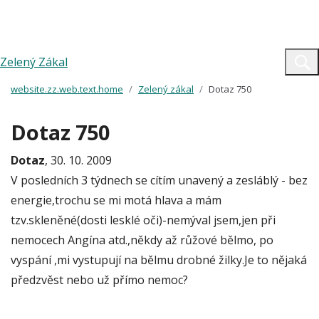
Zelený Zákal
website.zz.web.text.home
Zelený zákal
Dotaz 750
Dotaz 750
Dotaz
, 30. 10. 2009
V posledních 3 týdnech se cítím unavený a zesláblý - bez
energie,trochu se mi motá hlava a mám
tzv.skleněné(dosti lesklé oči)-nemýval jsem,jen při
nemocech Angína atd.,někdy až růžové bělmo, po
vyspání ,mi vystupují na bělmu drobné žilky.Je to nějaká
předzvěst nebo už přímo nemoc?