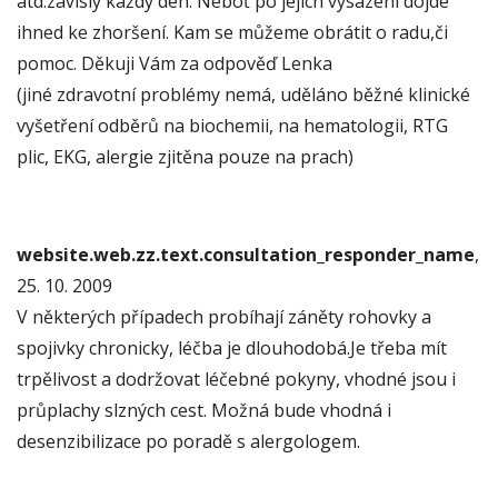
atd.závislý každý den. Neboť po jejich vysazení dojde
ihned ke zhoršení. Kam se můžeme obrátit o radu,či
pomoc. Děkuji Vám za odpověď Lenka
(jiné zdravotní problémy nemá, uděláno běžné klinické
vyšetření odběrů na biochemii, na hematologii, RTG
plic, EKG, alergie zjitěna pouze na prach)
website.web.zz.text.consultation_responder_name
,
25. 10. 2009
V některých případech probíhají záněty rohovky a
spojivky chronicky, léčba je dlouhodobá.Je třeba mít
trpělivost a dodržovat léčebné pokyny, vhodné jsou i
průplachy slzných cest. Možná bude vhodná i
desenzibilizace po poradě s alergologem.