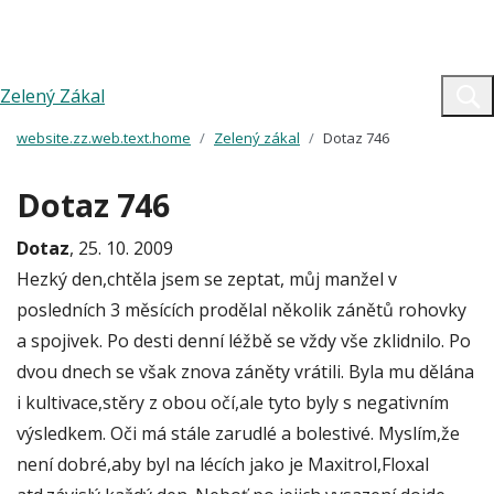
Zelený Zákal
website.zz.web.text.home
Zelený zákal
Dotaz 746
Dotaz 746
Dotaz
, 25. 10. 2009
Hezký den,chtěla jsem se zeptat, můj manžel v
posledních 3 měsících prodělal několik zánětů rohovky
a spojivek. Po desti denní léžbě se vždy vše zklidnilo. Po
dvou dnech se však znova záněty vrátili. Byla mu dělána
i kultivace,stěry z obou očí,ale tyto byly s negativním
výsledkem. Oči má stále zarudlé a bolestivé. Myslím,že
není dobré,aby byl na lécích jako je Maxitrol,Floxal