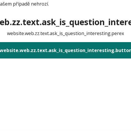
Vašem případě nehrozí.
b.zz.text.ask_is_question_intere
website.web.zz.text.ask_is_question_interesting.perex
website.web.zz.text.ask_is_question_interesting.butto