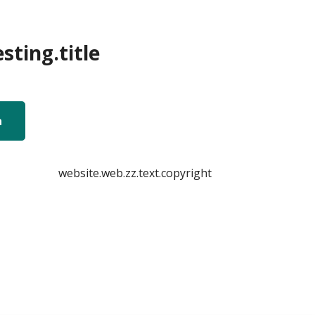
sting.title
n
website.web.zz.text.copyright