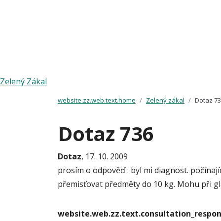
Zelený Zákal
website.zz.web.text.home
Zelený zákal
Dotaz 7
Dotaz 736
Dotaz
, 17. 10. 2009
prosím o odpověď : byl mi diagnost. počínaj
přemisťovat předměty do 10 kg. Mohu při gl
website.web.zz.text.consultation_resp