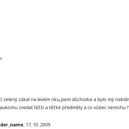
36
ící zelený zákal na levém oku,jsem důchodce a bylo mji nabí
aukomu zvedat těžší a těžké předměty a co vůbec nemohu ? 
onder_name
, 17. 10. 2009