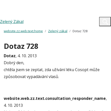
Zelený Zákal
website.zz.web.text.home
Zelený zákal
Dotaz 728
Dotaz 728
Dotaz
, 4. 10. 2013
Dobrý den,
chtěla jsem se zeptat, zda užívání léku Cosopt může
způsobovat vypadávání vlasů.
website.web.zz.text.consultation_responder_name
,
4. 10. 2013