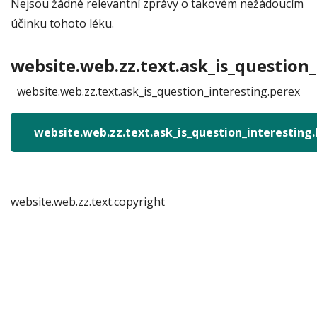
Nejsou žádné relevantní zprávy o takovém nežádoucím
účinku tohoto léku.
website.web.zz.text.ask_is_question_
website.web.zz.text.ask_is_question_interesting.perex
website.web.zz.text.ask_is_question_interesting
website.web.zz.text.copyright