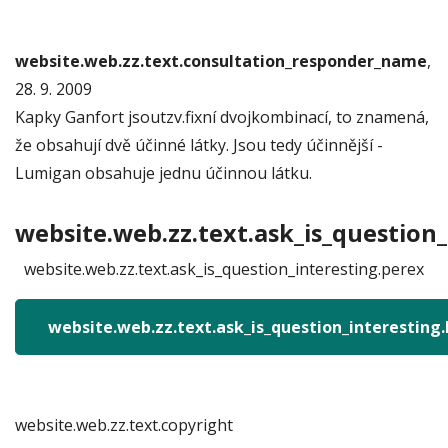
website.web.zz.text.consultation_responder_name
,
28. 9. 2009
Kapky Ganfort jsoutzv.fixní dvojkombinací, to znamená,
že obsahují dvě účinné látky. Jsou tedy účinnější -
Lumigan obsahuje jednu účinnou látku.
website.web.zz.text.ask_is_question_
website.web.zz.text.ask_is_question_interesting.perex
website.web.zz.text.ask_is_question_interesting
website.web.zz.text.copyright