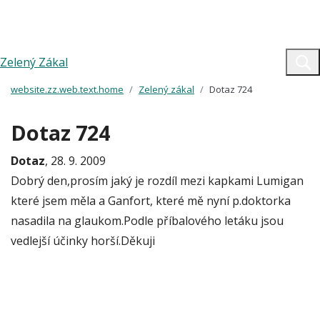
Zelený Zákal
website.zz.web.text.home
Zelený zákal
Dotaz 724
Dotaz 724
Dotaz
, 28. 9. 2009
Dobrý den,prosím jaký je rozdíl mezi kapkami Lumigan
které jsem měla a Ganfort, které mě nyní p.doktorka
nasadila na glaukom.Podle příbalového letáku jsou
vedlejší účinky horší.Děkuji