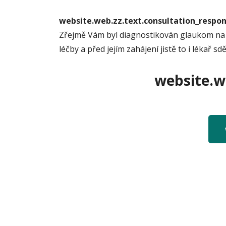
website.web.zz.text.consultation_resp
Zřejmě Vám byl diagnostikován glaukom na zá
léčby a před jejím zahájení jistě to i lékař s
website.we