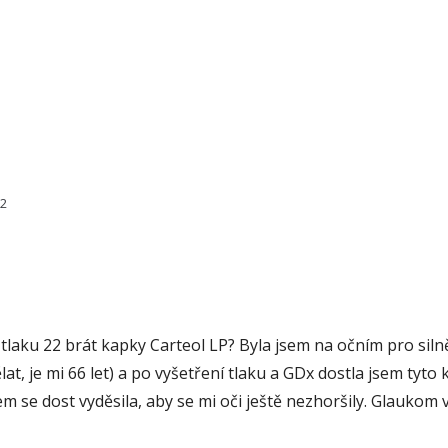
22
tlaku 22 brát kapky Carteol LP? Byla jsem na očním pro silně
ělat, je mi 66 let) a po vyšetření tlaku a GDx dostla jsem ty
em se dost vyděsila, aby se mi oči ještě nezhoršily. Glaukom