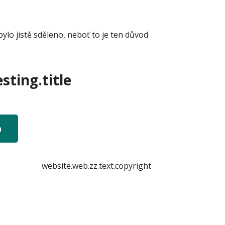
lo jistě sděleno, neboť to je ten důvod
sting.title
n
website.web.zz.text.copyright