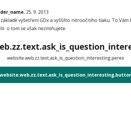
onder_name
, 25. 9. 2013
kladě vyšetření GDx a vyššího nitroočního tlaku. To Vám by
dělil- o tom se však nezmiňujete.
b.zz.text.ask_is_question_intere
website.web.zz.text.ask_is_question_interesting.perex
website.web.zz.text.ask_is_question_interesting.butto