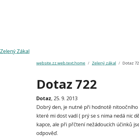
Zelený Zákal
website.zz.web.text.home
Zelený zákal
Dotaz 7
Dotaz 722
Dotaz
, 25. 9. 2013
Dobrý den, je nutné při hodnotě nitoočního 
které mi dost vadí ( prý se s nima nedá nic d
kapce, ale při přčtení nežádoucích účinků js
odpověď.