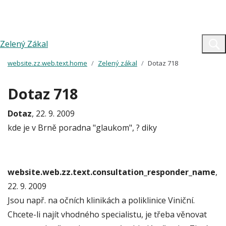
Zelený Zákal
website.zz.web.text.home
Zelený zákal
Dotaz 718
Dotaz 718
Dotaz
, 22. 9. 2009
kde je v Brně poradna "glaukom", ? diky
website.web.zz.text.consultation_responder_name
,
22. 9. 2009
Jsou např. na očních klinikách a poliklinice Viniční.
Chcete-li najít vhodného specialistu, je třeba věnovat