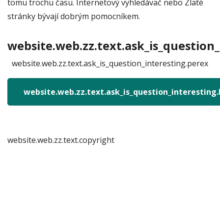
tomu trochu času. Internetový vyhledávač nebo Zlaté
stránky bývají dobrým pomocníkem.
website.web.zz.text.ask_is_question_
website.web.zz.text.ask_is_question_interesting.perex
website.web.zz.text.ask_is_question_interesting
website.web.zz.text.copyright