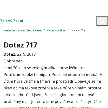
Zelený Zákal
website.zz.web.text.home
Zelený zákal
Dotaz 717
Dotaz 717
Dotaz
, 22. 9. 2013
Dobrý den,
je mi 20 let a se zeleným zákalem se léčím rok.
Používám kapky Lumigan. Poslední dobou se mi zdá, že
vidím hůře ve tmě a tmavším prostředí. Objevuje se mi
před očima takové zrnění a také hůře vnímám prostor
kolem sebe. Četl jsem, že lidé s glaukomem takové
problémy mají. Je tento stav považován za častý? Dále