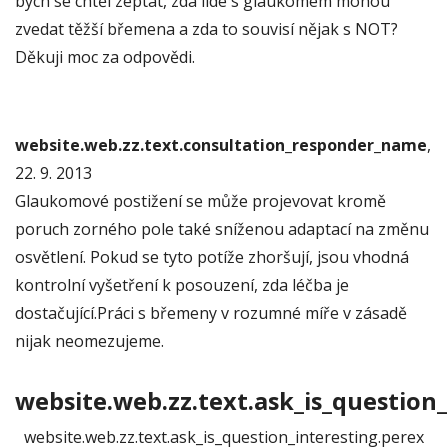
bych se chtěl zeptat, zda lidé s glaukomem mohou
zvedat těžší břemena a zda to souvisí nějak s NOT?
Děkuji moc za odpovědi.
website.web.zz.text.consultation_responder_name
,
22. 9. 2013
Glaukomové postižení se může projevovat kromě
poruch zorného pole také sníženou adaptací na změnu
osvětlení. Pokud se tyto potíže zhoršují, jsou vhodná
kontrolní vyšetření k posouzení, zda léčba je
dostačující.Práci s břemeny v rozumné míře v zásadě
nijak neomezujeme.
website.web.zz.text.ask_is_question_
website.web.zz.text.ask_is_question_interesting.perex