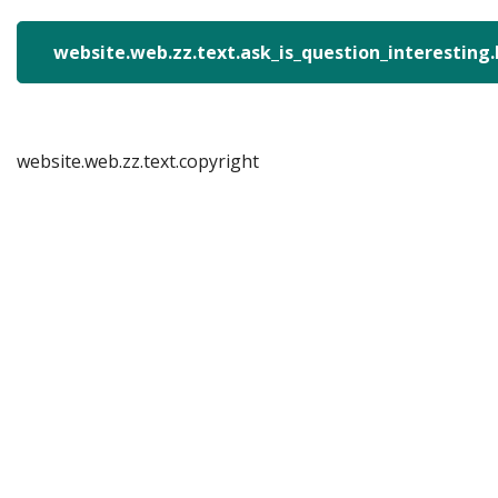
website.web.zz.text.ask_is_question_interesting
website.web.zz.text.copyright