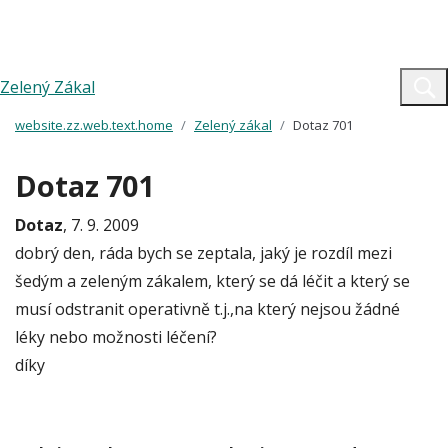
Zelený Zákal
website.zz.web.text.home
Zelený zákal
Dotaz 701
Dotaz 701
Dotaz
, 7. 9. 2009
dobrý den, ráda bych se zeptala, jaký je rozdíl mezi
šedým a zeleným zákalem, který se dá léčit a který se
musí odstranit operativně t.j.,na který nejsou žádné
léky nebo možnosti léčení?
díky