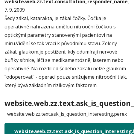
website.web.zz.text.consultation_responder_name
,
7. 9. 2009
Šedý zákal, katarakta, je zákal čočky. Čočka je
operativně nahrazena umělou nitrooční čočkou s
optickými parametry stanovenými pacientovi na
míru.Vidění se tak vrací k původnímu stavu. Zelený
zákal, glaukom,je postižení, kdy odumírají nervové
buňky sítnice, léčí se medikamentózně, laserem nebo
operativně. Na rozdíl od šedého zákalu nelze glaukom
"odoperovat" - operací pouze snižujeme nitrooční tlak,
který bývá základním rizikovým faktorem.
website.web.zz.text.ask_is_question_
website.web.zz.text.ask_is_question_interesting.perex
website.web.zz.text.ask_is_question_interesting