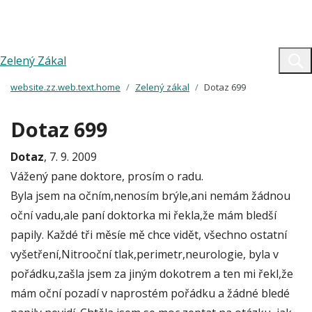
Zelený Zákal
website.zz.web.text.home
Zelený zákal
Dotaz 699
Dotaz 699
Dotaz
, 7. 9. 2009
Vážený pane doktore, prosím o radu.
Byla jsem na očním,nenosím brýle,ani nemám žádnou
oční vadu,ale paní doktorka mi řekla,že mám bledší
papily. Každé tři měsíe mě chce vidět, všechno ostatní
vyšetření,Nitrooční tlak,perimetr,neurologie, byla v
pořádku,zašla jsem za jiným dokotrem a ten mi řekl,že
mám oční pozadí v naprostém pořádku a žádné bledé