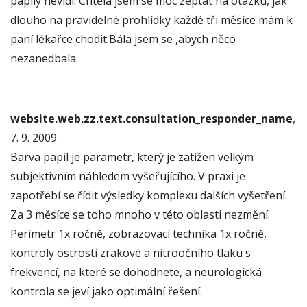
papily nevidí. Chtěla jsem se moc zeptat na otázku, jak
dlouho na pravidelné prohlídky každé tři měsíce mám k
paní lékařce chodit.Bála jsem se ,abych něco
nezanedbala.
website.web.zz.text.consultation_responder_name
,
7. 9. 2009
Barva papil je parametr, který je zatížen velkým
subjektivním náhledem vyšeřujícího. V praxi je
zapotřebí se řídit výsledky komplexu dalších vyšetření.
Za 3 měsíce se toho mnoho v této oblasti nezmění.
Perimetr 1x ročně, zobrazovací technika 1x ročně,
kontroly ostrosti zrakové a nitroočního tlaku s
frekvencí, na které se dohodnete, a neurologická
kontrola se jeví jako optimální řešení.