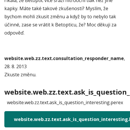
říkala, že Betoptic více sráží nitrooční tlak než jiné
kapky. Máte také takové zkušenosti? Myslím, že
bychom mohli zkusit změnu a když by to nebylo tak
účinné, zase se vrátit k Betopticu, že? Moc děkuji za
odpověď.
website.web.zz.text.consultation_responder_name
,
28. 8. 2013
Zkuste změnu.
website.web.zz.text.ask_is_question_
website.web.zz.text.ask_is_question_interesting.perex
website.web.zz.text.ask_is_question_interesting