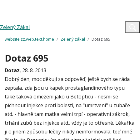
Zelený Zákal
website.zz.web.text.home
Zelený zákal
Dotaz 695
Dotaz 695
Dotaz
, 28. 8. 2013
Dobrý den, moc děkuji za odpověď, ještě bych se ráda
zeptala, zda jsou u kapek prostaglandinového typu
také taková omezení jako u Betopticu - nesmí se
píchnout injekce proti bolesti, na "umrtvení" u zubaře
atd. - hlavně tam matka velmi trpí - operativní zákrok,
trhání zubů bez injekce atd., vždy je to otřesné. Lékařka
jí o jiném způsobu léčby nikdy neinformovala, teď mně