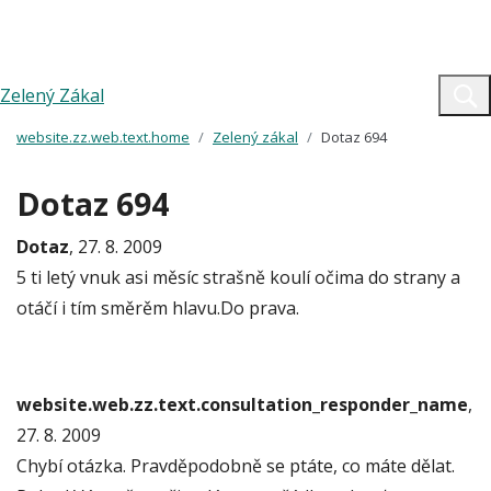
Zelený Zákal
website.zz.web.text.home
Zelený zákal
Dotaz 694
Dotaz 694
Dotaz
, 27. 8. 2009
5 ti letý vnuk asi měsíc strašně koulí očima do strany a
otáčí i tím směrěm hlavu.Do prava.
website.web.zz.text.consultation_responder_name
,
27. 8. 2009
Chybí otázka. Pravděpodobně se ptáte, co máte dělat.