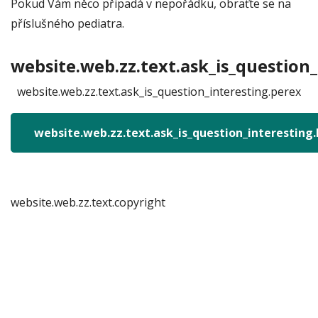
Pokud Vám něco připadá v nepořádku, obraťte se na
příslušného pediatra.
website.web.zz.text.ask_is_question_
website.web.zz.text.ask_is_question_interesting.perex
website.web.zz.text.ask_is_question_interesting
website.web.zz.text.copyright