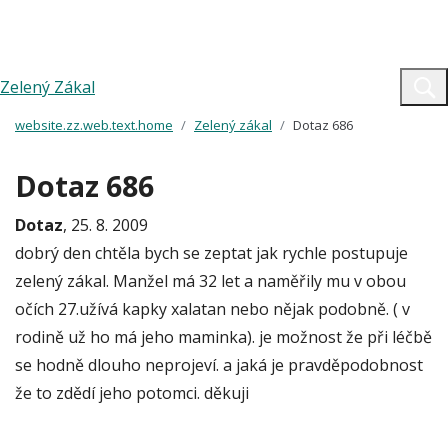
Zelený Zákal
website.zz.web.text.home
Zelený zákal
Dotaz 686
Dotaz 686
Dotaz
, 25. 8. 2009
dobrý den chtěla bych se zeptat jak rychle postupuje
zelený zákal. Manžel má 32 let a naměřily mu v obou
očích 27.užívá kapky xalatan nebo nějak podobně. ( v
rodině už ho má jeho maminka). je možnost že při léčbě
se hodně dlouho neprojeví. a jaká je pravděpodobnost
že to zdědí jeho potomci. děkuji