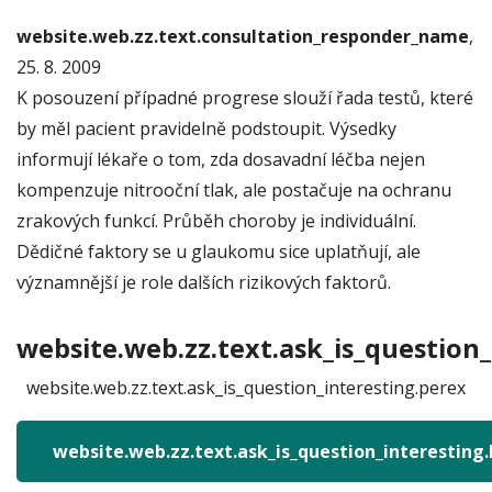
website.web.zz.text.consultation_responder_name
,
25. 8. 2009
K posouzení případné progrese slouží řada testů, které
by měl pacient pravidelně podstoupit. Výsedky
informují lékaře o tom, zda dosavadní léčba nejen
kompenzuje nitrooční tlak, ale postačuje na ochranu
zrakových funkcí. Průběh choroby je individuální.
Dědičné faktory se u glaukomu sice uplatňují, ale
významnější je role dalších rizikových faktorů.
website.web.zz.text.ask_is_question_
website.web.zz.text.ask_is_question_interesting.perex
website.web.zz.text.ask_is_question_interesting