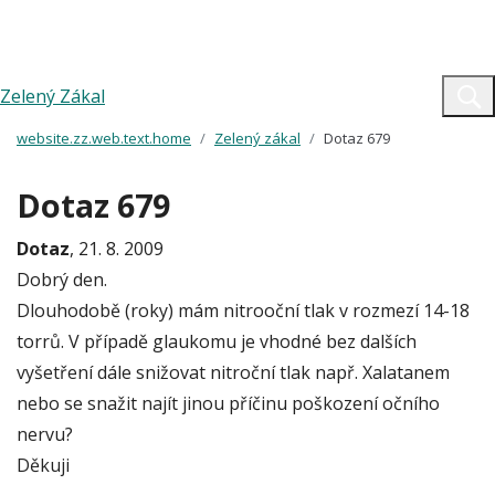
Zelený Zákal
website.zz.web.text.home
Zelený zákal
Dotaz 679
Dotaz 679
Dotaz
, 21. 8. 2009
Dobrý den.
Dlouhodobě (roky) mám nitrooční tlak v rozmezí 14-18
torrů. V případě glaukomu je vhodné bez dalších
vyšetření dále snižovat nitroční tlak např. Xalatanem
nebo se snažit najít jinou příčinu poškození očního
nervu?
Děkuji