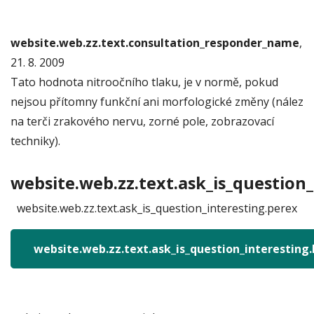
website.web.zz.text.consultation_responder_name
,
21. 8. 2009
Tato hodnota nitroočního tlaku, je v normě, pokud
nejsou přítomny funkční ani morfologické změny (nález
na terči zrakového nervu, zorné pole, zobrazovací
techniky).
website.web.zz.text.ask_is_question_
website.web.zz.text.ask_is_question_interesting.perex
website.web.zz.text.ask_is_question_interesting