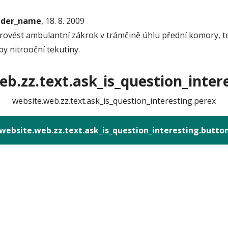
onder_name
, 18. 8. 2009
rovést ambulantní zákrok v trámčině úhlu přední komory, te
y nitrooční tekutiny.
b.zz.text.ask_is_question_intere
website.web.zz.text.ask_is_question_interesting.perex
website.web.zz.text.ask_is_question_interesting.butto