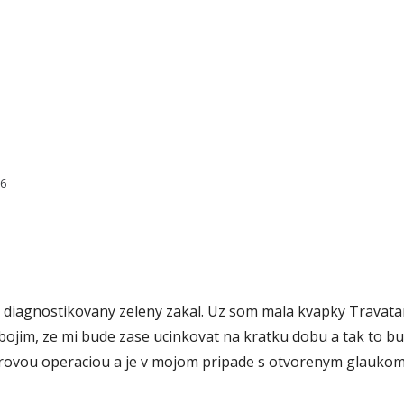
76
diagnostikovany zeleny zakal. Uz som mala kvapky Travatan, 
a bojim, ze mi bude zase ucinkovat na kratku dobu a tak to 
laserovou operaciou a je v mojom pripade s otvorenym glau