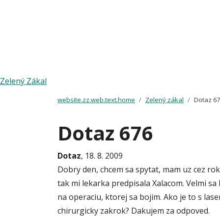
Zelený Zákal
website.zz.web.text.home
Zelený zákal
Dotaz 6
Dotaz 676
Dotaz
, 18. 8. 2009
Dobry den, chcem sa spytat, mam uz cez rok 
tak mi lekarka predpisala Xalacom. Velmi s
na operaciu, ktorej sa bojim. Ako je to s 
chirurgicky zakrok? Dakujem za odpoved.