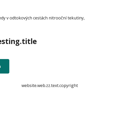
dy v odtokových cestách nitrooční tekutiny,
sting.title
n
website.web.zz.text.copyright