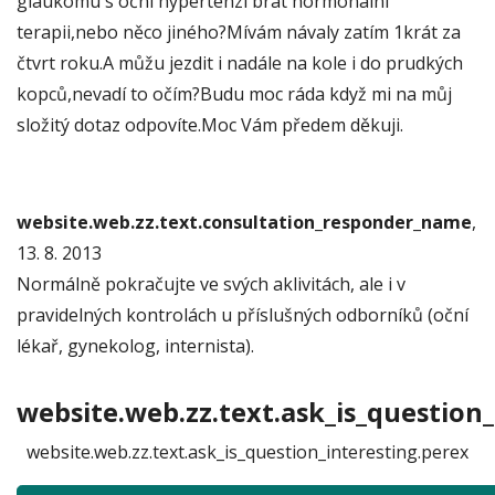
glaukomu s oční hypertenzí brát hormonální
terapii,nebo něco jiného?Mívám návaly zatím 1krát za
čtvrt roku.A můžu jezdit i nadále na kole i do prudkých
kopců,nevadí to očím?Budu moc ráda když mi na můj
složitý dotaz odpovíte.Moc Vám předem děkuji.
website.web.zz.text.consultation_responder_name
,
13. 8. 2013
Normálně pokračujte ve svých aklivitách, ale i v
pravidelných kontrolách u příslušných odborníků (oční
lékař, gynekolog, internista).
website.web.zz.text.ask_is_question_
website.web.zz.text.ask_is_question_interesting.perex