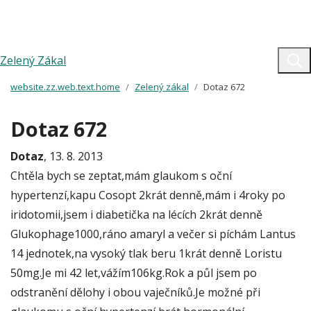
Zelený Zákal
website.zz.web.text.home
Zelený zákal
Dotaz 672
Dotaz 672
Dotaz
, 13. 8. 2013
Chtěla bych se zeptat,mám glaukom s oční
hypertenzí,kapu Cosopt 2krát denně,mám i 4roky po
iridotomii,jsem i diabetička na lécích 2krát denně
Glukophage1000,ráno amaryl a večer si píchám Lantus
14 jednotek,na vysoký tlak beru 1krát denně Loristu
50mg.Je mi 42 let,vážím106kg.Rok a půl jsem po
odstranění dělohy i obou vaječníků.Je možné při