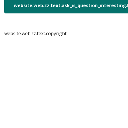
website.web.zz.text.ask_is_question_interesting
website.web.zz.text.copyright