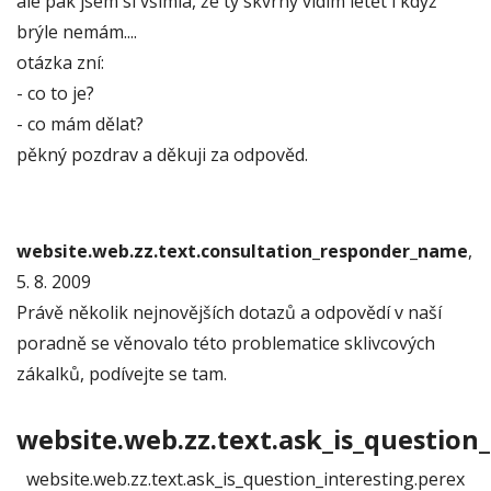
ale pak jsem si všimla, že ty skvrny vidím letět i když
brýle nemám....
otázka zní:
- co to je?
- co mám dělat?
pěkný pozdrav a děkuji za odpověd.
website.web.zz.text.consultation_responder_name
,
5. 8. 2009
Právě několik nejnovějších dotazů a odpovědí v naší
poradně se věnovalo této problematice sklivcových
zákalků, podívejte se tam.
website.web.zz.text.ask_is_question_
website.web.zz.text.ask_is_question_interesting.perex