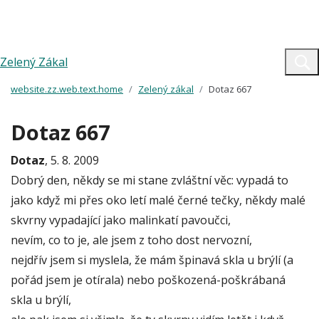
Zelený Zákal
website.zz.web.text.home
Zelený zákal
Dotaz 667
Dotaz 667
Dotaz
, 5. 8. 2009
Dobrý den, někdy se mi stane zvláštní věc: vypadá to
jako když mi přes oko letí malé černé tečky, někdy malé
skvrny vypadající jako malinkatí pavoučci,
nevím, co to je, ale jsem z toho dost nervozní,
nejdřív jsem si myslela, že mám špinavá skla u brýlí (a
pořád jsem je otírala) nebo poškozená-poškrábaná
skla u brýlí,