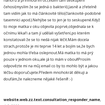
nahoru a přihmouřím oči,vidím tam seskupení
čehosi(myslím že se jedná o bakterii).Jasně a zřetelně
tam vidím jak to má článkovité tělo(člankovité-podobné
tasemnici apod.).Nehýbe se to jen je to seskupené.Když
to moje matka v oku objevila poprvé,objednala se k
očnímu lékaři a tam jí udělali vyšetření,po kterém
konstatovali že se to nedá nijak léčit.Mám docela
strach,protože je mi teprve 14 let a bojím se,že bych
jednou mohla třeba oslepnout.Má matka to má prý
pouze v jednom oku,ale já to mám v obou!!Prosím
odpovězte mi na můj email co by to mohlo být a jakou
léčbu doporučujete.Předem mnohokrát děkuji a
doufám,že nalezneme nějaké řešení!! :-)
website.web.zz.text.consultation_responder_name
,