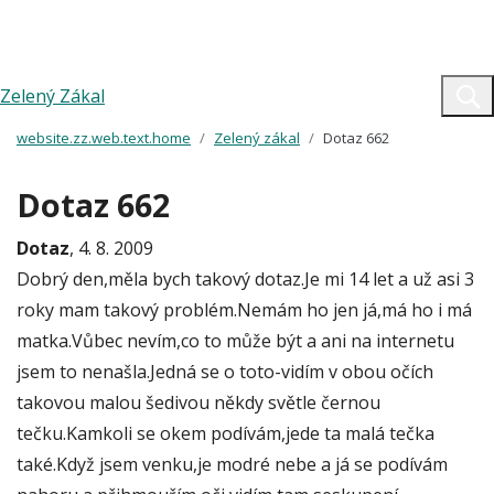
Zelený Zákal
website.zz.web.text.home
Zelený zákal
Dotaz 662
Dotaz 662
Dotaz
, 4. 8. 2009
Dobrý den,měla bych takový dotaz.Je mi 14 let a už asi 3
roky mam takový problém.Nemám ho jen já,má ho i má
matka.Vůbec nevím,co to může být a ani na internetu
jsem to nenašla.Jedná se o toto-vidím v obou očích
takovou malou šedivou někdy světle černou
tečku.Kamkoli se okem podívám,jede ta malá tečka
také.Když jsem venku,je modré nebe a já se podívám