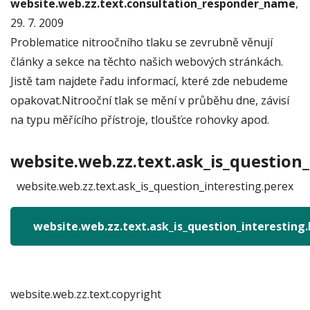
website.web.zz.text.consultation_responder_name
,
29. 7. 2009
Problematice nitroočního tlaku se zevrubně věnují
články a sekce na těchto našich webových stránkách.
Jistě tam najdete řadu informací, které zde nebudeme
opakovat.Nitrooční tlak se mění v průběhu dne, závisí
na typu měřícího přístroje, tloušťce rohovky apod.
website.web.zz.text.ask_is_question_
website.web.zz.text.ask_is_question_interesting.perex
website.web.zz.text.ask_is_question_interesting
website.web.zz.text.copyright