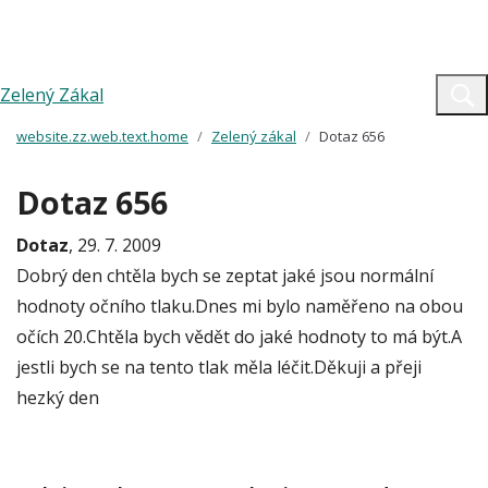
Zelený Zákal
website.zz.web.text.home
Zelený zákal
Dotaz 656
Dotaz 656
Dotaz
, 29. 7. 2009
Dobrý den chtěla bych se zeptat jaké jsou normální
hodnoty očního tlaku.Dnes mi bylo naměřeno na obou
očích 20.Chtěla bych vědět do jaké hodnoty to má být.A
jestli bych se na tento tlak měla léčit.Děkuji a přeji
hezký den