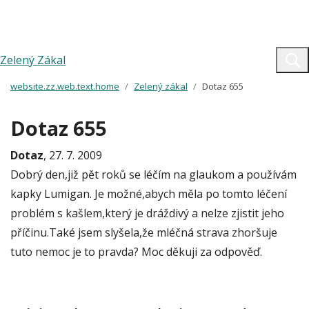
Zelený Zákal
website.zz.web.text.home
Zelený zákal
Dotaz 655
Dotaz 655
Dotaz
, 27. 7. 2009
Dobrý den,již pět roků se léčím na glaukom a používám
kapky Lumigan. Je možné,abych měla po tomto léčení
problém s kašlem,který je dráždivý a nelze zjistit jeho
příčinu.Také jsem slyšela,že mléčná strava zhoršuje
tuto nemoc je to pravda? Moc děkuji za odpověď.