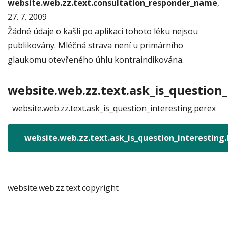
website.web.zz.text.consultation_responder_name
,
27. 7. 2009
Žádné údaje o kašli po aplikaci tohoto léku nejsou
publikovány. Mléčná strava není u primárního
glaukomu otevřeného úhlu kontraindikována.
website.web.zz.text.ask_is_question_
website.web.zz.text.ask_is_question_interesting.perex
website.web.zz.text.ask_is_question_interesting
website.web.zz.text.copyright