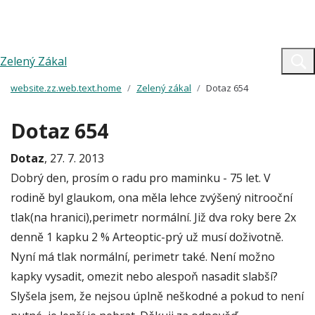
Zelený Zákal
website.zz.web.text.home
Zelený zákal
Dotaz 654
Dotaz 654
Dotaz
, 27. 7. 2013
Dobrý den, prosím o radu pro maminku - 75 let. V
rodině byl glaukom, ona měla lehce zvýšený nitrooční
tlak(na hranici),perimetr normální. Již dva roky bere 2x
denně 1 kapku 2 % Arteoptic-prý už musí doživotně.
Nyní má tlak normální, perimetr také. Není možno
kapky vysadit, omezit nebo alespoň nasadit slabší?
Slyšela jsem, že nejsou úplně neškodné a pokud to není