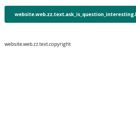
website.web.zz.text.ask_is_question_interesting
website.web.zz.text.copyright