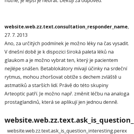
nutné, je lepší je nebrat. Děkuji za odpověď.
website.web.zz.text.consultation_responder_name
,
27. 7. 2013
Ano, za určitých podmínek je možno léky na čas vysadit.
V dnešní době je k dispozici široká paleta léků na
glaukom a je možno vybrat ten, který je pacientem
nejlépe snášen. Betablokátory mívají účinky na srdeční
rytmus, mohou zhoršovat obtíže s dechem zvláště u
astmatiků a starších lidí. Právě do této skupiny
Arteoptic patří. Je možno např. změnit léčbu na analoga
prostaglandinů, která se aplikují jen jednou denně.
website.web.zz.text.ask_is_question_
website.web.zz.text.ask_is_question_interesting.perex