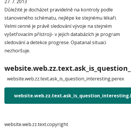
27. 7. 2013
Důležité je docházet pravidelně na kontroly podle
stanoveného schématu, nejlépe ke stejnému lékaři.
Velmi cenné je právě sledování vývoje na stejném
vyšetřovacím přístroji- v jejich databázích je program
sledování a detekce progrese. Opatanal situaci
nezhoršuje.
website.web.zz.text.ask_is_question_
website.web.zz.text.ask_is_question_interesting.perex
website.web.zz.text.ask_is_question_interesting
website.web.zz.text.copyright