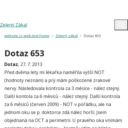
Zelený Zákal
website.zz.web.text.home
Zelený zákal
Dotaz 653
Dotaz 653
Dotaz
, 27. 7. 2013
Před dvěma lety mi lékařka naměřila vyšší NOT
(hodnoty neznám) a prý mám poškozené zrakové
nervy. Následovala kontrola za 3 měsíce - nález stejný.
Další kontola za 6 měsíců - nález stejný. Další kontrola
za 6 měsíců (červen 2009) - NOT v pořádku, ale na
jednom oku se p. doktorce zdá nález horší. Jsem
objednaná na OCT a perimetrii. U pravého oka vnímám