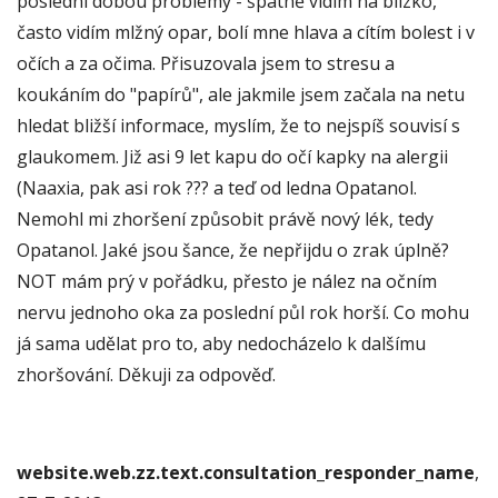
poslední dobou problémy - špatně vidím na blízko,
často vidím mlžný opar, bolí mne hlava a cítím bolest i v
očích a za očima. Přisuzovala jsem to stresu a
koukáním do "papírů", ale jakmile jsem začala na netu
hledat bližší informace, myslím, že to nejspíš souvisí s
glaukomem. Již asi 9 let kapu do očí kapky na alergii
(Naaxia, pak asi rok ??? a teď od ledna Opatanol.
Nemohl mi zhoršení způsobit právě nový lék, tedy
Opatanol. Jaké jsou šance, že nepřijdu o zrak úplně?
NOT mám prý v pořádku, přesto je nález na očním
nervu jednoho oka za poslední půl rok horší. Co mohu
já sama udělat pro to, aby nedocházelo k dalšímu
zhoršování. Děkuji za odpověď.
website.web.zz.text.consultation_responder_name
,