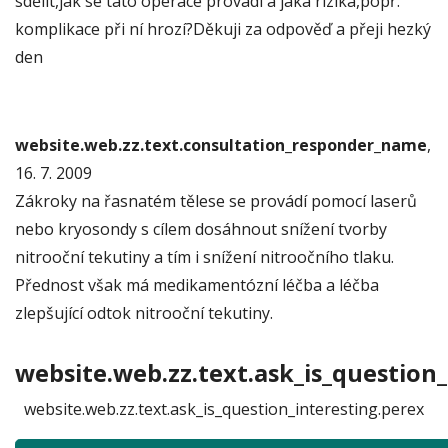
sdělit,jak se tato operace provádí a jaká rizika,popř.
komplikace při ní hrozí?Děkuji za odpověď a přeji hezký
den
website.web.zz.text.consultation_responder_name
,
16. 7. 2009
Zákroky na řasnatém tělese se provádí pomocí laserů
nebo kryosondy s cílem dosáhnout snížení tvorby
nitrooční tekutiny a tím i snížení nitroočního tlaku.
Přednost však má medikamentózní léčba a léčba
zlepšující odtok nitrooční tekutiny.
website.web.zz.text.ask_is_question_
website.web.zz.text.ask_is_question_interesting.perex