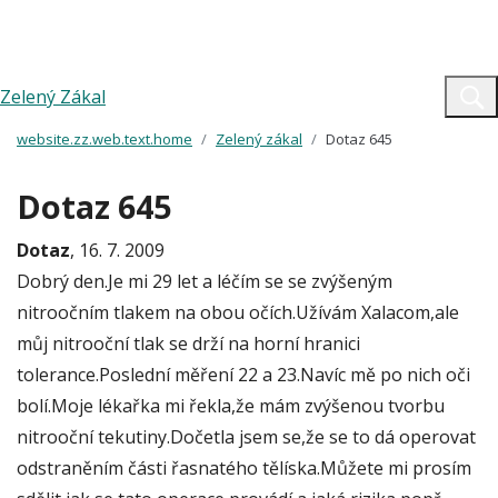
Zelený Zákal
website.zz.web.text.home
Zelený zákal
Dotaz 645
Dotaz 645
Dotaz
, 16. 7. 2009
Dobrý den.Je mi 29 let a léčím se se zvýšeným
nitroočním tlakem na obou očích.Užívám Xalacom,ale
můj nitrooční tlak se drží na horní hranici
tolerance.Poslední měření 22 a 23.Navíc mě po nich oči
bolí.Moje lékařka mi řekla,že mám zvýšenou tvorbu
nitrooční tekutiny.Dočetla jsem se,že se to dá operovat
odstraněním části řasnatého tělíska.Můžete mi prosím