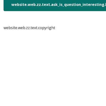
website.web.zz.text.ask_is_question_interesting
website.web.zz.text.copyright