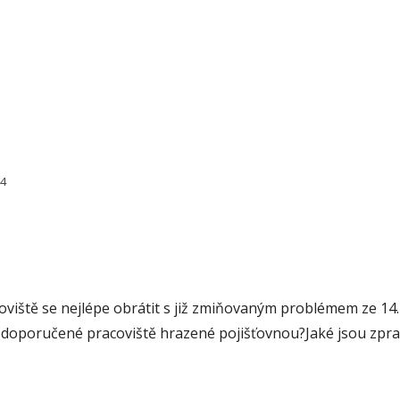
44
viště se nejlépe obrátit s již zmiňovaným problémem ze 14.7
 doporučené pracoviště hrazené pojišťovnou?Jaké jsou zprav