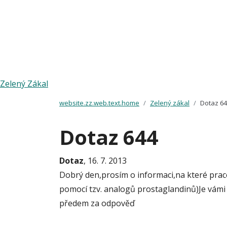
Zelený Zákal
website.zz.web.text.home
Zelený zákal
Dotaz 6
Dotaz 644
Dotaz
, 16. 7. 2013
Dobrý den,prosím o informaci,na které praco
pomocí tzv. analogů prostaglandinů)Je vámi
předem za odpověď