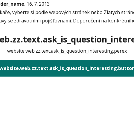
onder_name
, 16. 7. 2013
kaře, vyberte si podle webových stránek nebo Zlatých strán
ouvy se zdravotními pojišťovnami. Doporučení na konkrétní
b.zz.text.ask_is_question_intere
website.web.zz.text.ask_is_question_interesting.perex
website.web.zz.text.ask_is_question_interesting.butto