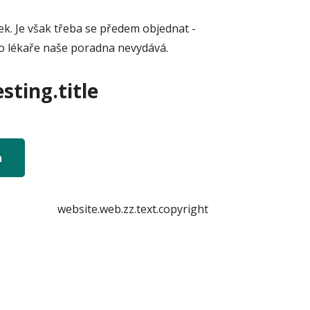
ek. Je však třeba se předem objednat -
ho lékaře naše poradna nevydává.
sting.title
n
website.web.zz.text.copyright