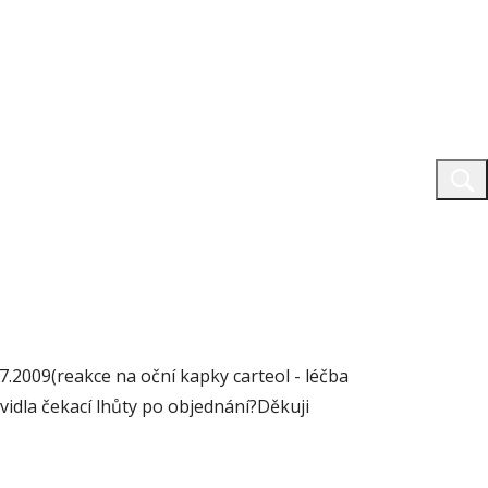
.2009(reakce na oční kapky carteol - léčba
idla čekací lhůty po objednání?Děkuji