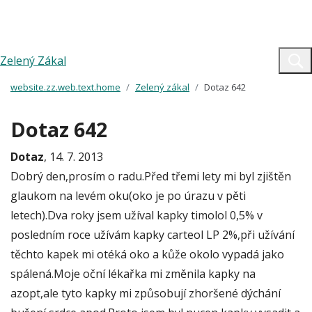
Zelený Zákal
website.zz.web.text.home
Zelený zákal
Dotaz 642
Dotaz 642
Dotaz
, 14. 7. 2013
Dobrý den,prosím o radu.Před třemi lety mi byl zjištěn
glaukom na levém oku(oko je po úrazu v pěti
letech).Dva roky jsem užíval kapky timolol 0,5% v
posledním roce užívám kapky carteol LP 2%,při užívání
těchto kapek mi otéká oko a kůže okolo vypadá jako
spálená.Moje oční lékařka mi změnila kapky na
azopt,ale tyto kapky mi způsobují zhoršené dýchání