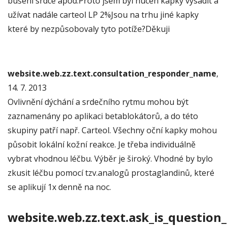
bušení srdce apod.Proto jsem byl nucen kapky vysadit a
užívat nadále carteol LP 2%Jsou na trhu jiné kapky
které by nezpůsobovaly tyto potíže?Děkuji
website.web.zz.text.consultation_responder_name
,
14. 7. 2013
Ovlivnění dýchání a srdečního rytmu mohou být
zaznamenány po aplikaci betablokátorů, a do této
skupiny patří např. Carteol. Všechny oční kapky mohou
působit lokální kožní reakce. Je třeba individuálně
vybrat vhodnou léčbu. Výběr je široký. Vhodné by bylo
zkusit léčbu pomocí tzv.analogů prostaglandinů, které
se aplikují 1x denně na noc.
website.web.zz.text.ask_is_question_