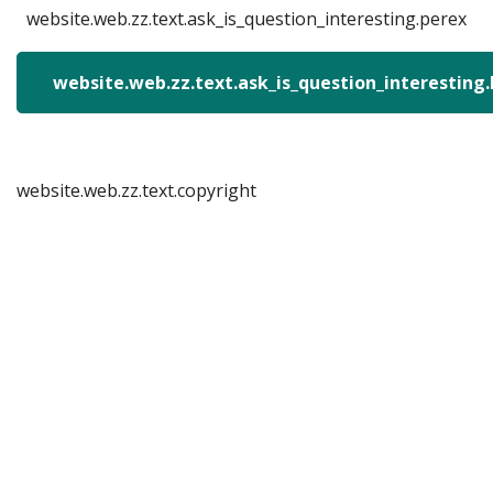
website.web.zz.text.ask_is_question_interesting.perex
website.web.zz.text.ask_is_question_interesting
website.web.zz.text.copyright