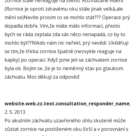
zornice stále nereaguje na světlo. Rozmazané vidění.
(Rornice je oproti zdravému oku stále jinak velká,ale
mění se)Nevíte prosím co se mohlo stát??? Operace prý
dopadla dobře. Vím,že máte málo informací, přesto
bych se ráda zeptala zda vás něco nenapadá, co by to
mohlo být??Nikdo nám nic neřekl, prý nevědí. Uklidňuji
se tím,že třeba zornice špatně (nezvykle reaguje na
kapky) po operaci. Když jsme jeli se záchvatem zornice
byla ok. Bojím se ,že je to neměnný stav po glaukom.
záchvatu. Moc děkuji za odpověď
website.web.zz.text.consultation_responder_name
,
2. 5. 2013
Po akutním záchvatu uzavřeného úhlu skuteně může
zůstat zornice na postiženém oku širší a v porovnání s