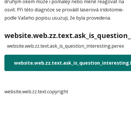
druhým okem může i pomaleji nebo méně reagovat na
osvit. Při této diagnóze se provádí laserová iridotomie-
podle Vašeho popisu usuzuji, že byla provedena.
website.web.zz.text.ask_is_question_
website.web.zz.text.ask_is_question_interesting.perex
website.web.zz.text.ask_is_question_interesting
website.web.zz.text.copyright