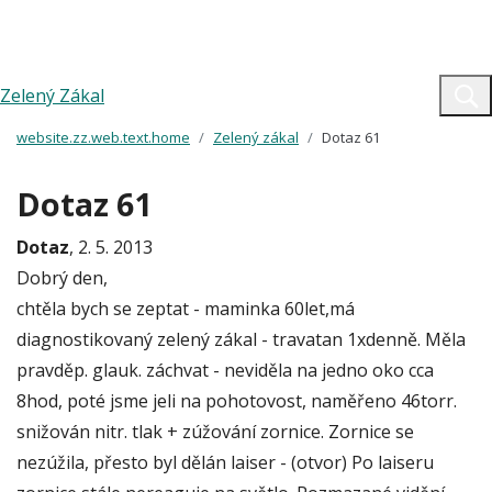
Zelený Zákal
website.zz.web.text.home
Zelený zákal
Dotaz 61
Dotaz 61
Dotaz
, 2. 5. 2013
Dobrý den,
chtěla bych se zeptat - maminka 60let,má
diagnostikovaný zelený zákal - travatan 1xdenně. Měla
pravděp. glauk. záchvat - neviděla na jedno oko cca
8hod, poté jsme jeli na pohotovost, naměřeno 46torr.
snižován nitr. tlak + zúžování zornice. Zornice se
nezúžila, přesto byl dělán laiser - (otvor) Po laiseru