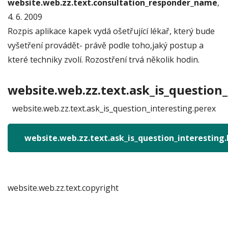
website.web.zz.text.consultation_responder_name
,
4. 6. 2009
Rozpis aplikace kapek vydá ošetřující lékař, který bude
vyšetření provádět- právě podle toho,jaký postup a
které techniky zvolí. Rozostření trvá několik hodin.
website.web.zz.text.ask_is_question_
website.web.zz.text.ask_is_question_interesting.perex
website.web.zz.text.ask_is_question_interesting
website.web.zz.text.copyright