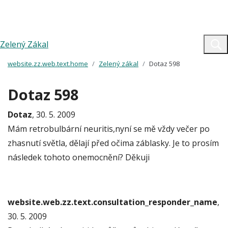
Zelený Zákal
website.zz.web.text.home
Zelený zákal
Dotaz 598
Dotaz 598
Dotaz
, 30. 5. 2009
Mám retrobulbární neuritis,nyní se mě vždy večer po
zhasnutí světla, dělají před očima záblasky. Je to prosím
následek tohoto onemocnění? Děkuji
website.web.zz.text.consultation_responder_name
,
30. 5. 2009