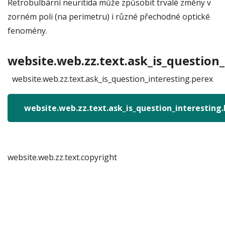
Retrobulbární neuritida může způsobit trvalé změny v
zorném poli (na perimetru) i různé přechodné optické
fenomény.
website.web.zz.text.ask_is_question_
website.web.zz.text.ask_is_question_interesting.perex
website.web.zz.text.ask_is_question_interesting
website.web.zz.text.copyright