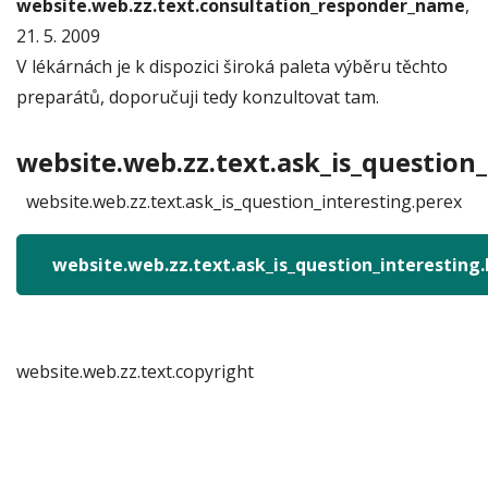
website.web.zz.text.consultation_responder_name
,
21. 5. 2009
V lékárnách je k dispozici široká paleta výběru těchto
preparátů, doporučuji tedy konzultovat tam.
website.web.zz.text.ask_is_question_
website.web.zz.text.ask_is_question_interesting.perex
website.web.zz.text.ask_is_question_interesting
website.web.zz.text.copyright