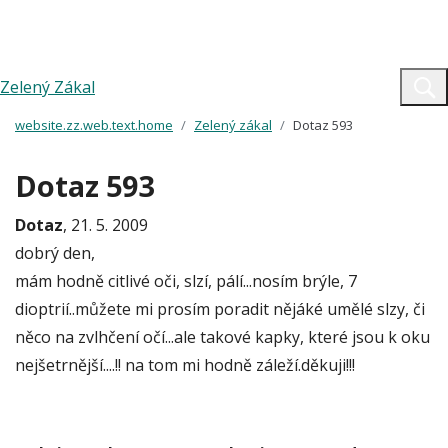
Zelený Zákal
website.zz.web.text.home
Zelený zákal
Dotaz 593
Dotaz 593
Dotaz
, 21. 5. 2009
dobrý den,
mám hodně citlivé oči, slzí, pálí...nosím brýle, 7
dioptrií..můžete mi prosím poradit nějáké umělé slzy, či
něco na zvlhčení očí...ale takové kapky, které jsou k oku
nejšetrnější....!! na tom mi hodně záleží.děkuji!!!