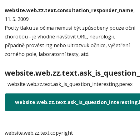
website.web.zz.text.consultation_responder_name
,
11. 5. 2009
Pocity tlaku za očima nemusí být způsobeny pouze oční
chorobou - je vhodné navštívit ORL, neurologii,
přpadně provést rtg nebo ultrazvuk očnice, vyšetření
zorného pole, laboratorní testy, atd.
website.web.zz.text.ask_is_question_
website.web.zz.text.ask_is_question_interesting.perex
website.web.zz.text.ask_is_question_interesting
website.web.zz.text.copyright