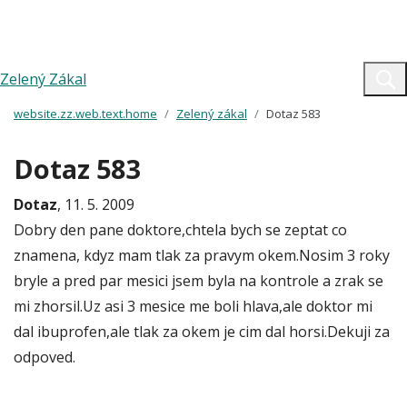
Zelený Zákal
website.zz.web.text.home
Zelený zákal
Dotaz 583
Dotaz 583
Dotaz
, 11. 5. 2009
Dobry den pane doktore,chtela bych se zeptat co
znamena, kdyz mam tlak za pravym okem.Nosim 3 roky
bryle a pred par mesici jsem byla na kontrole a zrak se
mi zhorsil.Uz asi 3 mesice me boli hlava,ale doktor mi
dal ibuprofen,ale tlak za okem je cim dal horsi.Dekuji za
odpoved.