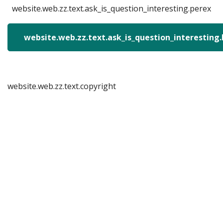
website.web.zz.text.ask_is_question_interesting.perex
website.web.zz.text.ask_is_question_interesting
website.web.zz.text.copyright