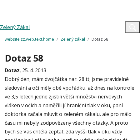
Zelený Zákal
website.zz.web.text.home
Zelený zákal
Dotaz 58
Dotaz 58
Dotaz
, 25. 4. 2013
Dobrý den, mám dvojčátka nar. 28 tt, jsme pravidelně
sledováni a oči měly obě vpořádku, až dnes na kontrole
ve 3,5 letech jedné zjistili větší množství nervových
vláken v očích a naměřili jí hraniční tlak v oku, paní
doktorka začala mluvit o zeleném zákalu, ale pro málo
času mi nebyly zodpovězeny všechny otázky. A proto
bych se Vás chtěla zeptat, zda vyšší tlak v oku vždy