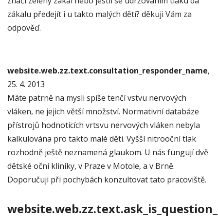
značí zelený zákal nebo jestli se udržováním tlaku dá
zákalu předejít i u takto malých dětí? děkuji Vám za
odpověď.
website.web.zz.text.consultation_responder_name
,
25. 4. 2013
Máte patrně na mysli spíše tenčí vstvu nervových
vláken, ne jejich větší množství. Normativní databáze
přístrojů hodnotících vrtsvu nervových vláken nebyla
kalkulována pro takto malé děti. Vyšší nitrooční tlak
rozhodně ještě neznamená glaukom. U nás fungují dvě
dětské oční kliniky, v Praze v Motole, a v Brně.
Doporučuji při pochybách konzultovat tato pracoviště.
website.web.zz.text.ask_is_question_