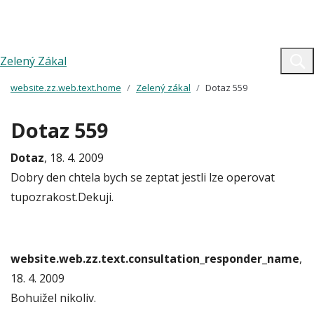
Zelený Zákal
website.zz.web.text.home
Zelený zákal
Dotaz 559
Dotaz 559
Dotaz
, 18. 4. 2009
Dobry den chtela bych se zeptat jestli lze operovat
tupozrakost.Dekuji.
website.web.zz.text.consultation_responder_name
,
18. 4. 2009
Bohuižel nikoliv.