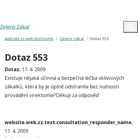
Zelený Zákal
website.zz.web.text.home
Zelený zákal
Dotaz 553
Dotaz 553
Dotaz
, 11. 4. 2009
Existuje nějaká účinná a bezpečná léčba sklivcových
zákalků, která by je úplně odstranila bez nutnosti
provádění virektomie?Děkuji za odpověď
website.web.zz.text.consultation_responder_name
,
11. 4. 2009