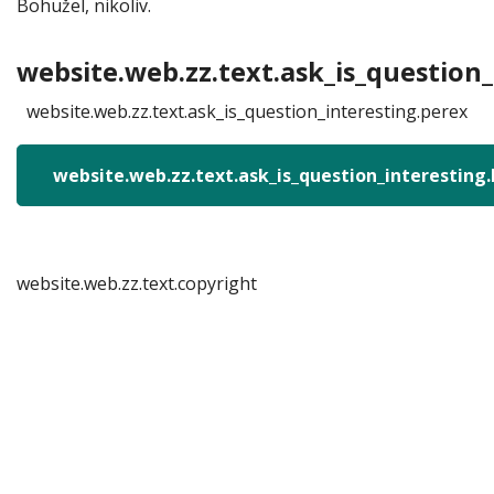
Bohužel, nikoliv.
website.web.zz.text.ask_is_question_
website.web.zz.text.ask_is_question_interesting.perex
website.web.zz.text.ask_is_question_interesting
website.web.zz.text.copyright