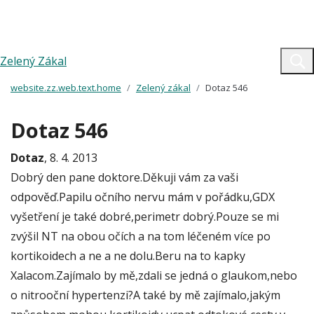
Zelený Zákal
website.zz.web.text.home
Zelený zákal
Dotaz 546
Dotaz 546
Dotaz
, 8. 4. 2013
Dobrý den pane doktore.Děkuji vám za vaši
odpověď.Papilu očního nervu mám v pořádku,GDX
vyšetření je také dobré,perimetr dobrý.Pouze se mi
zvýšil NT na obou očích a na tom léčeném více po
kortikoidech a ne a ne dolu.Beru na to kapky
Xalacom.Zajímalo by mě,zdali se jedná o glaukom,nebo
o nitrooční hypertenzi?A také by mě zajímalo,jakým