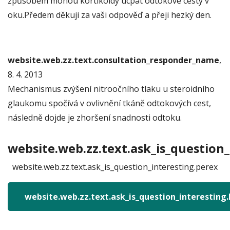
způsobem mohou kortikoidy ucpat odtokové cesty v
oku.Předem děkuji za vaši odpověď a přeji hezký den.
website.web.zz.text.consultation_responder_name
,
8. 4. 2013
Mechanismus zvýšení nitroočního tlaku u steroidního
glaukomu spočívá v ovlivnění tkáně odtokových cest,
následně dojde je zhoršení snadnosti odtoku.
website.web.zz.text.ask_is_question_
website.web.zz.text.ask_is_question_interesting.perex
website.web.zz.text.ask_is_question_interesting