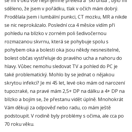
se mi v oku vše nepříjemně přelévá a "škrundá", bylo mi
sděleno, že jsem v pořádku, tlak v očích mám dobrý.
Prodělala jsem i lumbální punkci, CT mozku, MR a nikde
se nic neprokázalo. Poslední cca 4 měsíce vidím při
pohledu na blízko v zorném poli šedivočernou
rozmazanou skvrnu, která se pohybuje spolu s
pohybem oka a bolesti oka jsou někdy nesnesitelné,
bolest občas vystřeluje do pravého ucha a nahoru do
hlavy. Vůbec nemohu sledovat TV a pohled do PC je
také problematický. Mohlo by se jednat o nějakou
skrytou infekci? Je mi 45 let, levé oko mám od narození
tupozraké, na pravé mám 2,5+ DP na dálku a 4+ DP na
blízko a bojím se, že přestanu vidět úplně. Mnohokrát
Vám děkuji za odpověď nebo radu, co mám ještě
podstoupit. V rodině byly problémy s očima, ale cca po
70 roku věku.