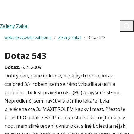
Zelený Zákal
website.zz.web.text.home
Zelený zákal
Dotaz 543
Dotaz 543
Dotaz
, 6. 4. 2009
Dobrý den, pane doktore, měla bych tento dotaz:
cca před 3/4 rokem jsem se ráno vzbudila a ucítila
problém - bolest pravého oka (PO) a zvýšené slzení.
Neprodleně jsem navštívila očního lékaře, byla
přeléčena cca 3x MAXITROLEM kapky i mast. Přestože
bolest PO a tlak zevnitř na oko stále trvá, nejhorší je v
noci, mám silné tepání uvnitř oka, silné bolesti a nějak