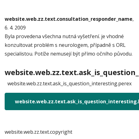
website.web.zz.text.consultation_responder_name
,
6. 4. 2009
Byla provedena všechna nutná vyšetření. je vhodné
konzultovat problém s neurologem, případně s ORL
specialistou. Potíže nemusejí být přímo očního původu.
website.web.zz.text.ask_is_question_
website.web.zz.text.ask_is_question_interesting.perex
website.web.zz.text.ask_is_question_interesting
website.web.zz.text.copyright